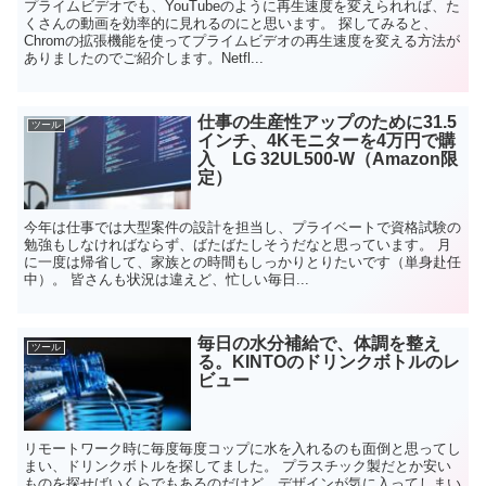
プライムビデオでも、YouTubeのように再生速度を変えられれば、た
くさんの動画を効率的に見れるのにと思います。 探してみると、
Chromの拡張機能を使ってプライムビデオの再生速度を変える方法が
ありましたのでご紹介します。Netfl...
仕事の生産性アップのために31.5
ツール
インチ、4Kモニターを4万円で購
入 LG 32UL500-W（Amazon限
定）
今年は仕事では大型案件の設計を担当し、プライベートで資格試験の
勉強もしなければならず、ばたばたしそうだなと思っています。 月
に一度は帰省して、家族との時間もしっかりとりたいです（単身赴任
中）。 皆さんも状況は違えど、忙しい毎日...
毎日の水分補給で、体調を整え
ツール
る。KINTOのドリンクボトルのレ
ビュー
リモートワーク時に毎度毎度コップに水を入れるのも面倒と思ってし
まい、ドリンクボトルを探してました。 プラスチック製だとか安い
ものを探せばいくらでもあるのだけど、デザインが気に入ってしまい