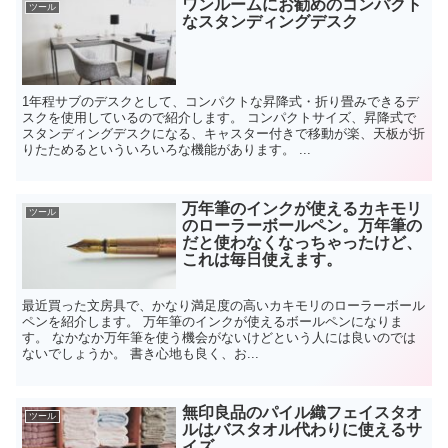
ワンルームにお勧めのコンパクト
ツール
なスタンディングデスク
1年程サブのデスクとして、コンパクトな昇降式・折り畳みできるデ
スクを使用しているので紹介します。 コンパクトサイズ、昇降式で
スタンディングデスクになる、キャスター付きで移動が楽、天板が折
りたためるといういろいろな機能があります。 ...
万年筆のインクが使えるカキモリ
ツール
のローラーボールペン。万年筆の
だと使わなくなっちゃったけど、
これは毎日使えます。
最近買った文房具で、かなり満足度の高いカキモリのローラーボール
ペンを紹介します。 万年筆のインクが使えるボールペンになりま
す。 なかなか万年筆を使う機会がないけどという人には良いのでは
ないでしょうか。 書き心地も良く、お...
無印良品のパイル織フェイスタオ
ツール
ルはバスタオル代わりに使えるサ
イズ