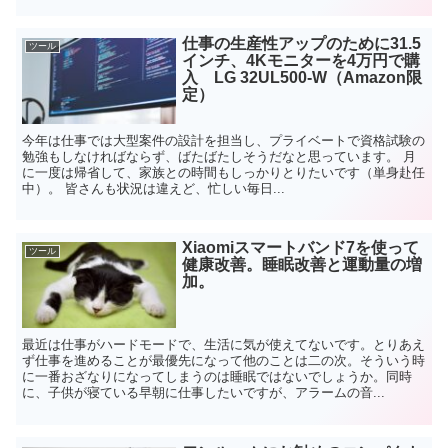
仕事の生産性アップのために31.5
ツール
インチ、4Kモニターを4万円で購
入 LG 32UL500-W（Amazon限
定）
今年は仕事では大型案件の設計を担当し、プライベートで資格試験の
勉強もしなければならず、ばたばたしそうだなと思っています。 月
に一度は帰省して、家族との時間もしっかりとりたいです（単身赴任
中）。 皆さんも状況は違えど、忙しい毎日...
Xiaomiスマートバンド7を使って
ツール
健康改善。睡眠改善と運動量の増
加。
最近は仕事がハードモードで、生活に気が使えてないです。とりあえ
ず仕事を進めることが最優先になって他のことは二の次。そういう時
に一番おざなりになってしまうのは睡眠ではないでしょうか。同時
に、子供が寝ている早朝に仕事したいですが、アラームの音...