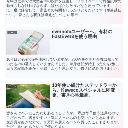
今年は仕事では大型案件の設計を担当し、プライベートで資格試験の
勉強もしなければならず、ばたばたしそうだなと思っています。 月
に一度は帰省して、家族との時間もしっかりとりたいです（単身赴任
中）。 皆さんも状況は違えど、忙しい毎日...
evernoteユーザーへ。有料の
ツール
FastEver3を使う理由
10年ほどevenoteを使用していますが、730円をケチり存在は知って
いたものの購入していませんでした。単身赴任が始まったのを機に、
日々の記録を細かく記録しようと思い立ち、購入に踏み切りました。
10年使い続けたステッドラーか
ツール
ら、Kawecoスペシャルに即変
更。書き心地最高。
皆さんはペンにこだわりあるでしょうか。 私は毎日使う道具なので
こだわって、書きやすい・気に入ったものを使いたいと思います。
文房具が好きな方で、１万円を超えるペンを買ったこともあります。
ただ、高いからといって使いやすい...