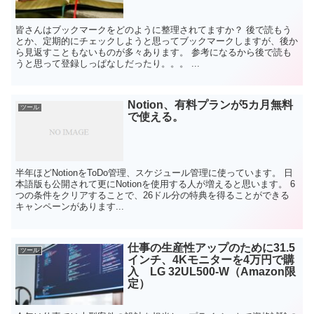
皆さんはブックマークをどのように整理されてますか？ 後で読もう
とか、定期的にチェックしようと思ってブックマークしますが、後か
ら見返すこともないものが多々あります。 参考になるから後で読も
うと思って登録しっぱなしだったり。。。 ...
Notion、有料プランが5カ月無料
ツール
で使える。
半年ほどNotionをToDo管理、スケジュール管理に使っています。 日
本語版も公開されて更にNotionを使用する人が増えると思います。 6
つの条件をクリアすることで、26ドル分の特典を得ることができる
キャンペーンがあります...
仕事の生産性アップのために31.5
ツール
インチ、4Kモニターを4万円で購
入 LG 32UL500-W（Amazon限
定）