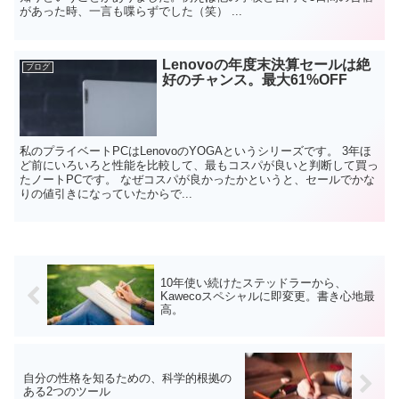
があった時、一言も喋らずでした（笑） ...
Lenovoの年度末決算セールは絶
ブログ
好のチャンス。最大61%OFF
私のプライベートPCはLenovoのYOGAというシリーズです。 3年ほ
ど前にいろいろと性能を比較して、最もコスパが良いと判断して買っ
たノートPCです。 なぜコスパが良かったかというと、セールでかな
りの値引きになっていたからで...
10年使い続けたステッドラーから、
Kawecoスペシャルに即変更。書き心地最
高。
自分の性格を知るための、科学的根拠の
ある2つのツール