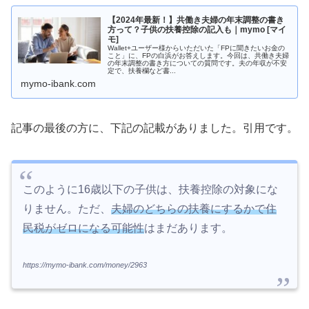
【2024年最新！】共働き夫婦の年末調整の書き
方って？子供の扶養控除の記入も｜mymo [マイ
モ]
Wallet+ユーザー様からいただいた「FPに聞きたいお金の
こと」に、FPの白浜がお答えします。今回は、共働き夫婦
の年末調整の書き方についての質問です。夫の年収が不安
定で、扶養欄など書...
mymo-ibank.com
記事の最後の方に、下記の記載がありました。引用です。
このように16歳以下の子供は、扶養控除の対象にな
りません。ただ、
夫婦のどちらの扶養にするかで住
民税がゼロになる可能性
はまだあります。
https://mymo-ibank.com/money/2963