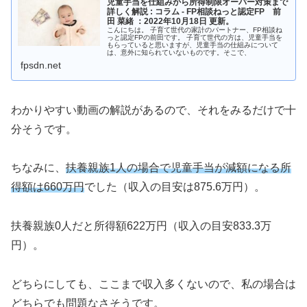
児童手当を仕組みから所得制限オーバー対策まで
詳しく解説 : コラム - FP相談ねっと認定FP 前
田 菜緒 ：2022年10月18日 更新。
こんにちは。 子育て世代の家計のパートナー、FP相談ね
っと認定FPの前田です。 子育て世代の方は、児童手当を
もらっていると思いますが、児童手当の仕組みについて
は、意外に知られていないものです。そこで、
fpsdn.net
わかりやすい動画の解説があるので、それをみるだけで十
分そうです。
ちなみに、
扶養親族1人の場合で
児童手当が
減額になる所
得額は660万円
でした（収入の目安は875.6万円）。
扶養親族0人だと所得額622万円（収入の目安833.3万
円）。
どちらにしても、ここまで収入多くないので、私の場合は
どちらでも問題なさそうです。