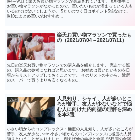
9/4～9/11で楽天お買い物マラソンが実施されています。 8月後半に
お買い物マラソンがなかったので、買いたいものが溜まっている人も
いるのではないでしょうか。 5と０のつく日はポイント5倍なので、
9/10にまとめ買いがおすすめ...
楽天お買い物マラソンで買ったも
ブログ
の（2021/07/04～2021/07/11）
先日の楽天お買い物マラソンでの購入品を紹介します。 完走する際
の、購入品の参考になればと思います。 お勧めは買いたいものを日
頃からリストアップしておくことです。 そのリストの中から、近所
のスーパーで買うよりも安くなるもの...
人見知り、シャイ、人が多いとこ
ブログ
ろが苦手、友人が少ないなどで悩
む人に向けた内向型の理解を深め
る本3選
小さい頃からのコンプレックス：極度の人見知り、人が多いところが
苦手、友人が少ないetc 小さい頃からのコンプレックスに極度の人見
知りということがありました。例えば他の学校と合同で3日間の合宿