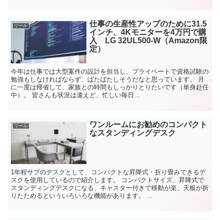
仕事の生産性アップのために31.5
ツール
インチ、4Kモニターを4万円で購
入 LG 32UL500-W（Amazon限
定）
今年は仕事では大型案件の設計を担当し、プライベートで資格試験の
勉強もしなければならず、ばたばたしそうだなと思っています。 月
に一度は帰省して、家族との時間もしっかりとりたいです（単身赴任
中）。 皆さんも状況は違えど、忙しい毎日...
ワンルームにお勧めのコンパクト
ツール
なスタンディングデスク
1年程サブのデスクとして、コンパクトな昇降式・折り畳みできるデ
スクを使用しているので紹介します。 コンパクトサイズ、昇降式で
スタンディングデスクになる、キャスター付きで移動が楽、天板が折
りたためるといういろいろな機能があります。 ...